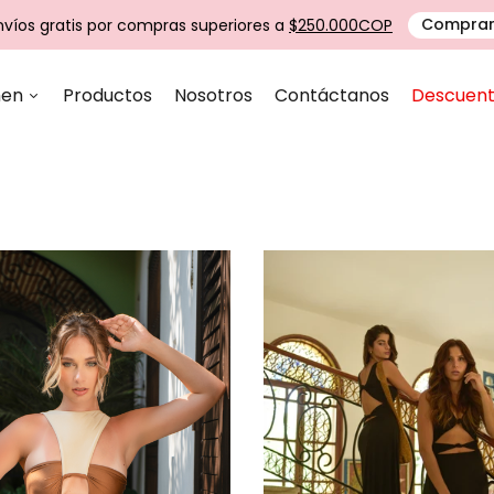
nvíos gratis por compras superiores a
$250.000COP
Compra
en
Productos
Nosotros
Contáctanos
Descuen
Buscar nuestro sitio
CASITA E'
SWIM WORLD
MAR
LA COSTA