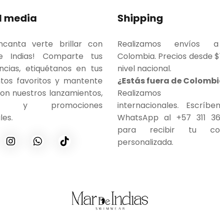
l media
Shipping
ncanta verte brillar con
Realizamos envíos 
 Indias! Comparte tus
Colombia. Precios desde $
ncias, etiquétanos en tus
nivel nacional.
os favoritos y mantente
¿Estás fuera de Colomb
con nuestros lanzamientos,
Realizamos en
eos y promociones
internacionales. Escríb
les.
WhatsApp al +57 311 3
para recibir tu coti
personalizada.