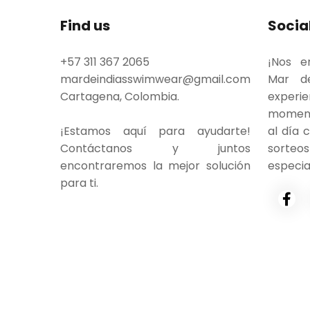
Find us
Socia
+57 311 367 2065
¡Nos e
mardeindiasswimwear@gmail.com
Mar de
Cartagena, Colombia.
experie
moment
¡Estamos aquí para ayudarte!
al día 
Contáctanos y juntos
sort
encontraremos la mejor solución
especia
para ti.