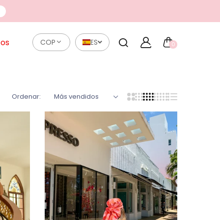
r
tos
COP
ES
0
Ordenar:
Más vendidos
BESOS DE
NIGHT SUN
VERANO