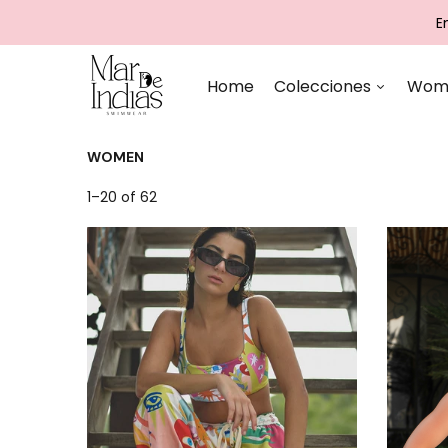
E
Home
Colecciones
Wom
WOMEN
1–20 of 62
SOLEIL
ACCESSORIES
A•MAR
CLOTHING