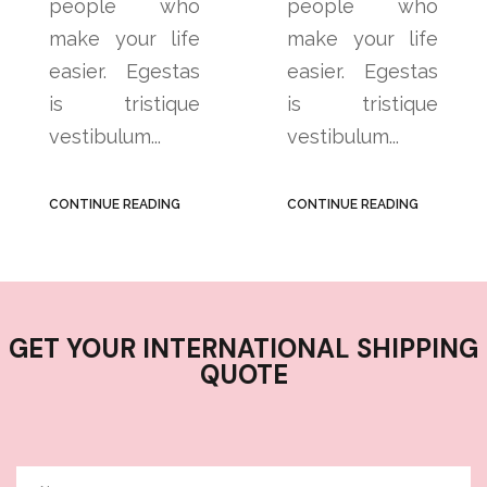
For The Body
For The Body
people who
people who
make your life
make your life
easier. Egestas
easier. Egestas
is tristique
is tristique
vestibulum...
vestibulum...
CONTINUE READING
CONTINUE READING
GET YOUR INTERNATIONAL SHIPPING
QUOTE