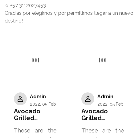
☆ +57 3112027453
Gracias por elegirnos y por permitirnos llegar a un nuevo
destino!
Admin
Admin
2022
,
05
Feb
2022
,
05
Feb
Avocado
Avocado
Grilled
Grilled
Salmon, Rich
Salmon, Rich
These are the
These are the
In Nutrients
In Nutrients