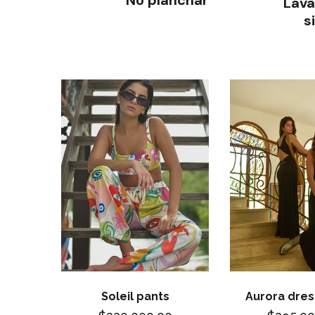
e suave
Lava
s
Soleil pants
Aurora dres