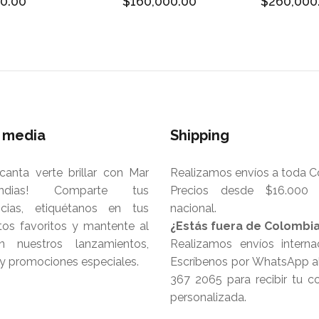
0.00
$160,000.00
$260,000
l media
Shipping
canta verte brillar con Mar
Realizamos envíos a toda C
dias! Comparte tus
Precios desde $16.000 
ncias, etiquétanos en tus
nacional.
s favoritos y mantente al
¿Estás fuera de Colombi
n nuestros lanzamientos,
Realizamos envíos internac
 y promociones especiales.
Escríbenos por WhatsApp al
367 2065 para recibir tu co
personalizada.