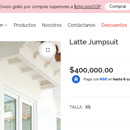
Envíos gratis por compras superiores a
$250.000COP
Comprar
en
Productos
Nosotros
Contáctanos
Descuentos
Buscar nuestro sitio
Latte Jumpsuit
$400,000.00
CASITA E'
SWIM WORLD
MAR
LA COSTA
TALLA:
XS