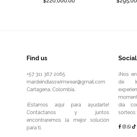
$220,000.00
$295,00
Find us
Socia
+57 311 367 2065
¡Nos en
mardeindiasswimwear@gmail.com
de In
Cartagena, Colombia.
experie
momento
¡Estamos aquí para ayudarte!
día co
Contáctanos y juntos
sorteos
encontraremos la mejor solución
para ti.