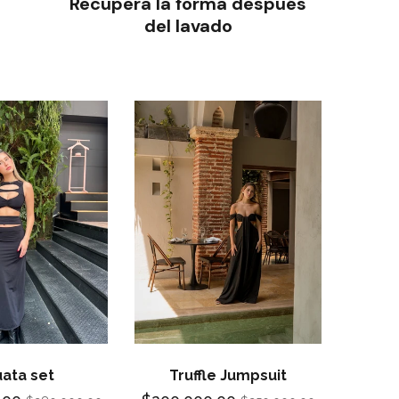
Recupera la forma después
del lavado
ata set
Truffle Jumpsuit
A