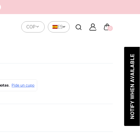
COP
ES
0
NOTIFY WHEN AVAILABLE
BESOS DE
NIGHT SUN
VERANO