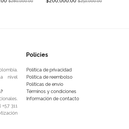
.00
$200,000.00
$280,000.00
$250,000.00
Policies
olombia.
Política de privacidad
a nivel
Política de reembolso
Políticas de envío
a?
Términos y condiciones
ionales.
Información de contacto
 +57 311
tización