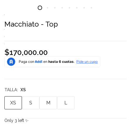
Macchiato - Top
$170,000.00
TALLA:
XS
XS
S
M
L
Only
3
left ✨